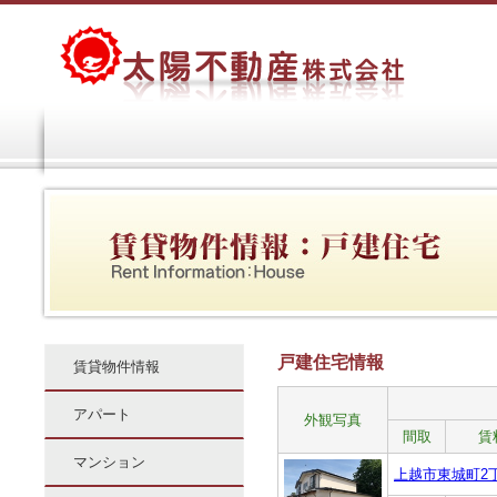
上
越
市
ア
パ
ー
ト・
マ
ン
シ
ョ
ン・
不
動
産
戸建住宅情報
賃貸物件情報
情
報
｜
アパート
外観写真
太
間取
賃
陽
マンション
不
上越市東城町2
動