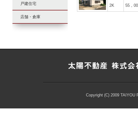
戸建住宅
産
2K
55，0
株
店舗・倉庫
式
会
社
Copyright (C) 2009 TAIYOU Re